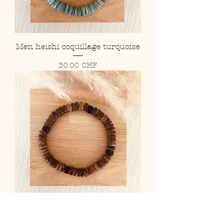
Men heishi coquillage turquoise
Prix
30.00 CHF
Men bois de coco et perle de